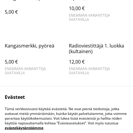
10,00 €
5,00 €
ENEMMÄN VARIANTTEJA
SAATAVILLA
Kangasmerkki, pyöreä
Radioviestittäjä 1. luokka
(kultainen)
5,00 €
12,00 €
ENEMMÄN VARIANTTEJA
ENEMMÄN VARIANTTEJA
SAATAVILLA
SAATAVILLA
Evästeet
Tämä verkkosivusto käyttää evästeitä. Ne ovat pieniä tiedostoja, jotka
auttavat meitä ymmärtämään, kuinka käytät palveluitamme, jotta voimme
parantaa käyttökokemustasi. Voit lukea lisää evästeistä ja hallita niiden
Ota meihin yhteyttä
Juridiset ehdot
käyttöä napsauttamalla kohtaa ”Evästeasetukset”. Voit myös tutustua
Tietosuojakäytäntö
Evästekäytäntö
evästekäytäntöömme
.