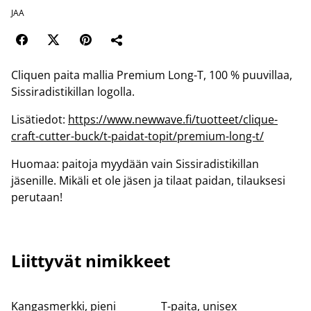
JAA
Cliquen paita mallia Premium Long-T, 100 % puuvillaa,
Sissiradistikillan logolla.
Lisätiedot:
https://www.newwave.fi/tuotteet/clique-
craft-cutter-buck/t-paidat-topit/premium-long-t/
Huomaa: paitoja myydään vain Sissiradistikillan
jäsenille. Mikäli et ole jäsen ja tilaat paidan, tilauksesi
perutaan!
Liittyvät nimikkeet
Kangasmerkki, pieni
T-paita, unisex